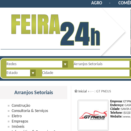
AGRO
-
COMÉR
Inicial
»
›
-
: GT PNEUS
Arranjos Setoriais
Empresa:
GT PN
Construção
Endereço:
GASP
Cidade:
SANTA 
Consultoria & Serviços
Telefone:
(51)3
Eletro
Website:
www.
Empregos
Imóveis