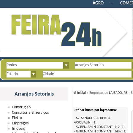
AGRO
-
COMÉR
Inicial
» Empresas de
LAJEADO, RS
› E
Arranjos Setoriais
Construção
Refinar busca por logradouro:
Consultoria & Serviços
Eletro
-
AV. SENADOR ALBERTO
PASQUALINI
(1)
Empregos
-
AV.BENJAMIN CONSTANT, 112
(1)
Imóveis
-
AV.BENJAMIN CONSTANT, 1482
(1)