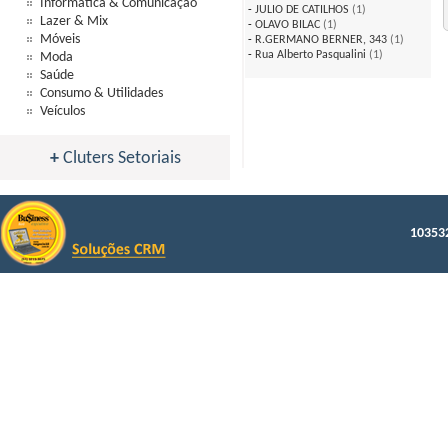
Informática & Comunicação
-
JULIO DE CATILHOS
(1)
Lazer & Mix
-
OLAVO BILAC
(1)
Móveis
-
R.GERMANO BERNER, 343
(1)
-
Rua Alberto Pasqualini
(1)
Moda
Saúde
Consumo & Utilidades
Veículos
+
Cluters Setoriais
103532