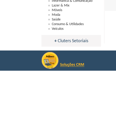
Informática & Comunicação
Lazer & Mix
Móveis
Moda
Saúde
Consumo & Utilidades
Veículos
+
Cluters Setoriais