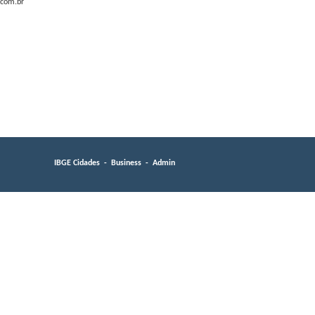
com.br
IBGE Cidades
-
Business
-
Admin