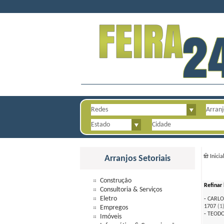
Inicia
Arranjos Setoriais
Construção
Refinar 
Consultoria & Serviços
Eletro
-
CARLO
1707
(1
Empregos
-
TEODO
Imóveis