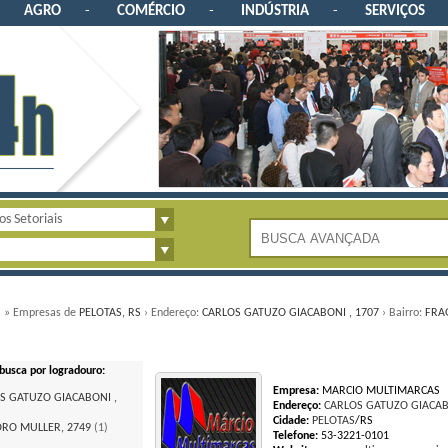
AGRO
-
COMÉRCIO
-
INDÚSTRIA
-
SERVIÇOS
l
» Empresas de
PELOTAS, RS
› Endereço:
CARLOS GATUZO GIACABONI , 1707
› Bairro:
FRA
busca por logradouro:
Empresa:
MARCIO MULTIMARCAS
S GATUZO GIACABONI ,
Endereço:
CARLOS GATUZO GIACABO
)
Cidade:
PELOTAS
/RS
RO MULLER, 2749
(1)
Telefone:
53-3221-0101