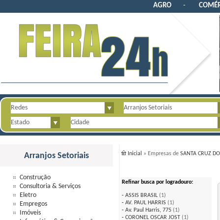
AGRO
-
COMÉR
Inicial
» Empresas de
SANTA CRUZ DO
Arranjos Setoriais
Construção
Refinar busca por logradouro:
Consultoria & Serviços
Eletro
-
ASSIS BRASIL
(1)
-
AV. PAUL HARRIS
(1)
Empregos
-
Av. Paul Harris, 775
(1)
Imóveis
-
CORONEL OSCAR JOST
(1)