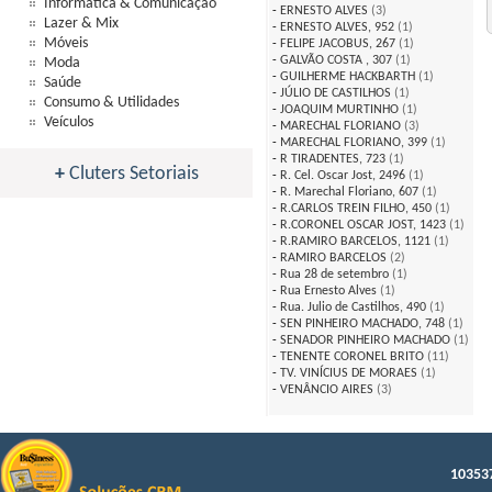
Informática & Comunicação
-
ERNESTO ALVES
(3)
Lazer & Mix
-
ERNESTO ALVES, 952
(1)
Móveis
-
FELIPE JACOBUS, 267
(1)
-
GALVÃO COSTA , 307
(1)
Moda
-
GUILHERME HACKBARTH
(1)
Saúde
-
JÚLIO DE CASTILHOS
(1)
Consumo & Utilidades
-
JOAQUIM MURTINHO
(1)
Veículos
-
MARECHAL FLORIANO
(3)
-
MARECHAL FLORIANO, 399
(1)
-
R TIRADENTES, 723
(1)
+
Cluters Setoriais
-
R. Cel. Oscar Jost, 2496
(1)
-
R. Marechal Floriano, 607
(1)
-
R.CARLOS TREIN FILHO, 450
(1)
-
R.CORONEL OSCAR JOST, 1423
(1)
-
R.RAMIRO BARCELOS, 1121
(1)
-
RAMIRO BARCELOS
(2)
-
Rua 28 de setembro
(1)
-
Rua Ernesto Alves
(1)
-
Rua. Julio de Castilhos, 490
(1)
-
SEN PINHEIRO MACHADO, 748
(1)
-
SENADOR PINHEIRO MACHADO
(1)
-
TENENTE CORONEL BRITO
(11)
-
TV. VINÍCIUS DE MORAES
(1)
-
VENÂNCIO AIRES
(3)
103537