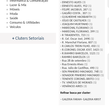
Informática & Comunicação
-
ERNESTO ALVES
(3)
Lazer & Mix
-
ERNESTO ALVES, 952
(1)
Móveis
-
FELIPE JACOBUS, 267
(1)
-
GALVÃO COSTA , 307
(1)
Moda
-
GUILHERME HACKBARTH
(1)
Saúde
-
JÚLIO DE CASTILHOS
(1)
Consumo & Utilidades
-
JOAQUIM MURTINHO
(1)
Veículos
-
MARECHAL FLORIANO
(3)
-
MARECHAL FLORIANO, 399
(1)
-
R TIRADENTES, 723
(1)
+
Cluters Setoriais
-
R. Cel. Oscar Jost, 2496
(1)
-
R. Marechal Floriano, 607
(1)
-
R.CARLOS TREIN FILHO, 450
(1)
-
R.CORONEL OSCAR JOST, 1423
(1)
-
R.RAMIRO BARCELOS, 1121
(1)
-
RAMIRO BARCELOS
(2)
-
Rua 28 de setembro
(1)
-
Rua Ernesto Alves
(1)
-
Rua. Julio de Castilhos, 490
(1)
-
SEN PINHEIRO MACHADO, 748
(1)
-
SENADOR PINHEIRO MACHADO
(1)
-
TENENTE CORONEL BRITO
(11)
-
TV. VINÍCIUS DE MORAES
(1)
-
VENÂNCIO AIRES
(3)
Refinar busca por cluster:
-
GALERIA FARAH
-
GALERIA KIRST