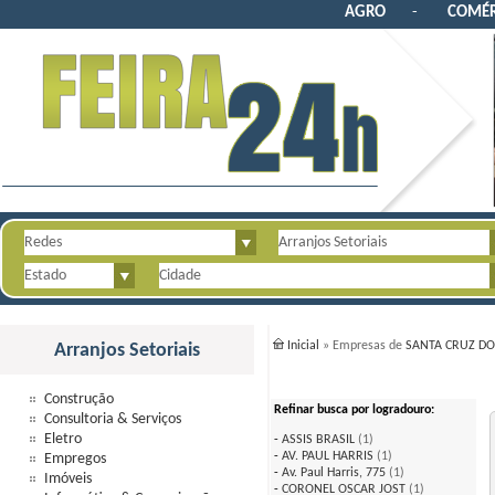
AGRO
-
COMÉR
Inicial
» Empresas de
SANTA CRUZ DO
Arranjos Setoriais
Construção
Refinar busca por logradouro:
Consultoria & Serviços
Eletro
-
ASSIS BRASIL
(1)
-
AV. PAUL HARRIS
(1)
Empregos
-
Av. Paul Harris, 775
(1)
Imóveis
-
CORONEL OSCAR JOST
(1)