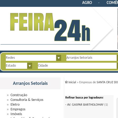
AGRO
-
COMÉR
Inicial
» Empresas de
SANTA CRUZ DO
Arranjos Setoriais
Construção
Refinar busca por logradouro:
Consultoria & Serviços
Eletro
-
AV. GASPAR BARTHOLOMAY
(1)
Empregos
Imóveis